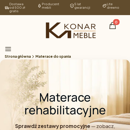
Dostawa
Producent
5 lat
Lite
od 500 zł
mebli
gwarancji
drewno
gratis
Produkty 
Koszyk
Menu
Strona główna
Materace do spania
Materace
rehabilitacyjne
Sprawdź zestawy promocyjne
— zobacz,