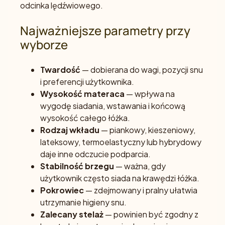
odcinka lędźwiowego.
Najważniejsze parametry przy
wyborze
Twardość
— dobierana do wagi, pozycji snu
i preferencji użytkownika.
Wysokość materaca
— wpływa na
wygodę siadania, wstawania i końcową
wysokość całego łóżka.
Rodzaj wkładu
— piankowy, kieszeniowy,
lateksowy, termoelastyczny lub hybrydowy
daje inne odczucie podparcia.
Stabilność brzegu
— ważna, gdy
użytkownik często siada na krawędzi łóżka.
Pokrowiec
— zdejmowany i pralny ułatwia
utrzymanie higieny snu.
Zalecany stelaż
— powinien być zgodny z