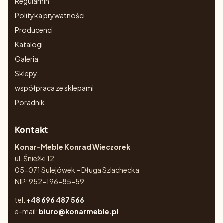
Regulamin
Polityka prywatności
Producenci
Katalogi
Galeria
Sklepy
współpraca ze sklepami
Poradnik
Kontakt
Konar-Meble Konrad Wieczorek
ul. Śnieżki 12
05-071 Sulejówek – Długa Szlachecka
NIP: 952-196-85-59
tel.
+48 696 487 566
e-mail:
biuro@konarmeble.pl