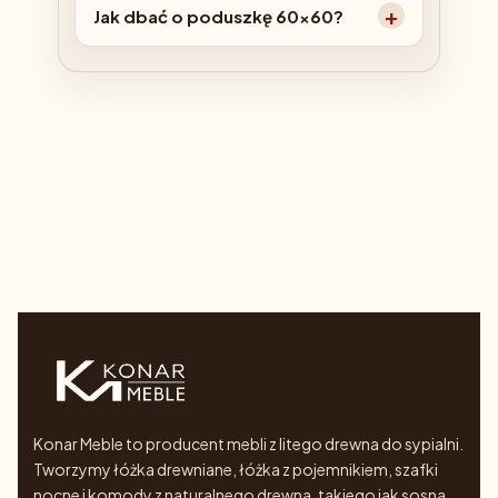
Jak dbać o poduszkę 60x60?
Konar Meble to producent mebli z litego drewna do sypialni.
Tworzymy łóżka drewniane, łóżka z pojemnikiem, szafki
nocne i komody z naturalnego drewna, takiego jak sosna,