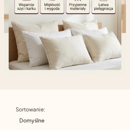
Lista produktów
Sortowanie:
Domyślne