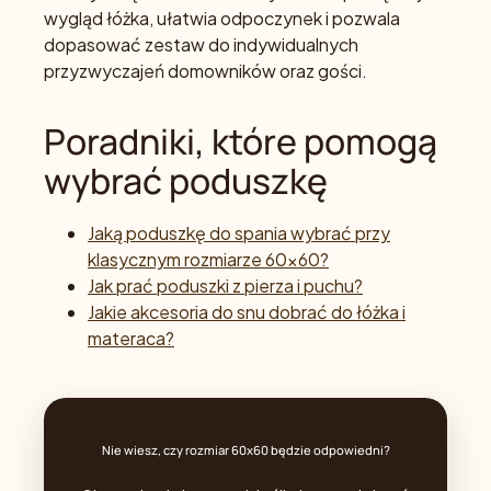
wygląd łóżka, ułatwia odpoczynek i pozwala
dopasować zestaw do indywidualnych
przyzwyczajeń domowników oraz gości.
Poradniki, które pomogą
wybrać poduszkę
Jaką poduszkę do spania wybrać przy
klasycznym rozmiarze 60x60?
Jak prać poduszki z pierza i puchu?
Jakie akcesoria do snu dobrać do łóżka i
materaca?
Nie wiesz, czy rozmiar 60x60 będzie odpowiedni?