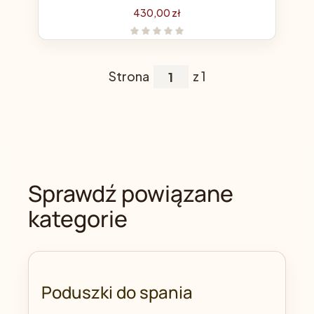
Cena
430,00 zł
Strona
z 1
Sprawdź powiązane
kategorie
Poduszki do spania