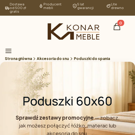
Dostawa
Producent
5 lat
Lite
od 500 zł
mebli
gwarancji
drewno
gratis
Produkty 
Koszyk
Menu
Strona główna
Akcesoria do snu
Poduszki do spania
Poduszki 60x60
Sprawdź zestawy promocyjne
— zobacz,
jak możesz połączyć łóżko, materac lub
akcesoria do snu.