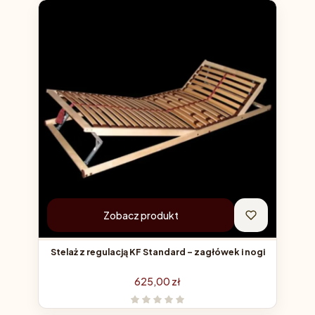
Zobacz produkt
Stelaż z regulacją KF Standard – zagłówek i nogi
Cena
625,00 zł