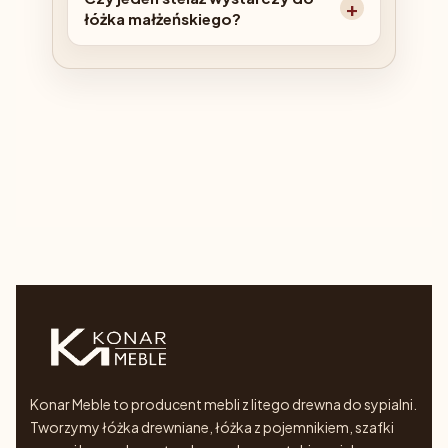
łóżka małżeńskiego?
Konar Meble to producent mebli z litego drewna do sypialni.
Tworzymy łóżka drewniane, łóżka z pojemnikiem, szafki