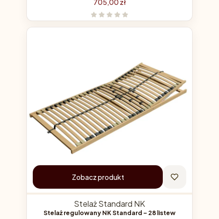
Cena
705,00 zł
Zobacz produkt
Stelaż Standard NK
Stelaż regulowany NK Standard – 28 listew