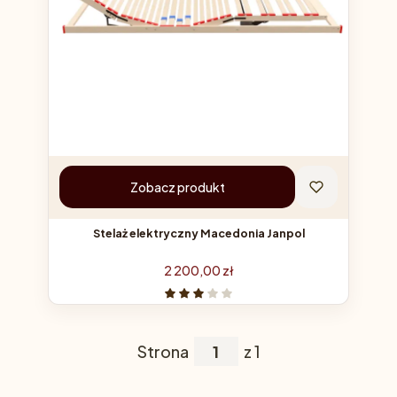
Zobacz produkt
Stelaż elektryczny Macedonia Janpol
Cena
2 200,00 zł
Strona
z 1