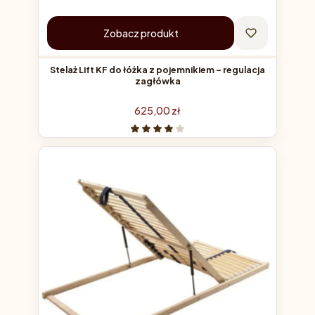
Zobacz produkt
Stelaż Lift KF do łóżka z pojemnikiem – regulacja
zagłówka
Cena
625,00 zł