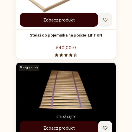
Zobacz produkt
Stelaż do pojemnika na pościel LIFT KN
Cena
540,00 zł
Bestseller
Zobacz produkt