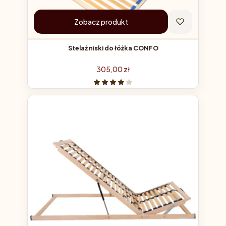
Zobacz produkt
Stelaż niski do łóżka CONFO
Cena
305,00 zł