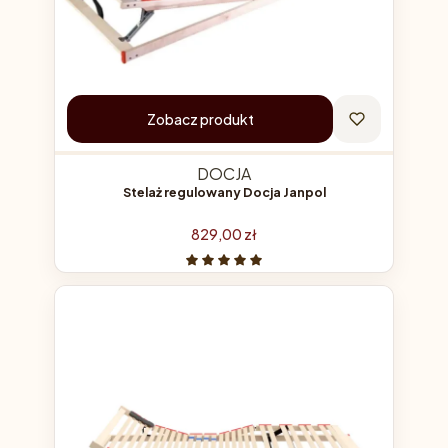
Zobacz produkt
DOCJA
Stelaż regulowany Docja Janpol
Cena
829,00 zł