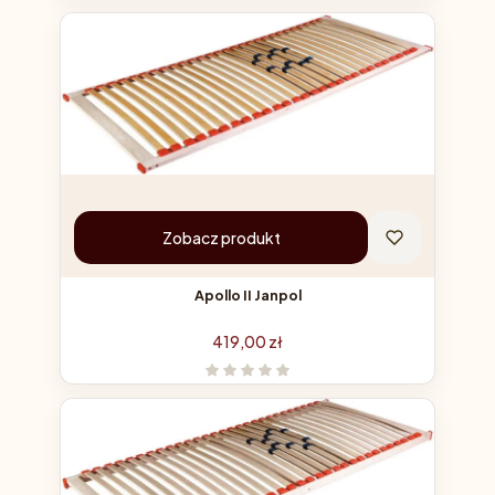
Zobacz produkt
Apollo II Janpol
Cena
419,00 zł