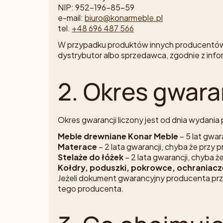
NIP: 952-196-85-59
e-mail:
biuro@konarmeble.pl
tel.
+48 696 487 566
W przypadku produktów innych producentów, 
dystrybutor albo sprzedawca, zgodnie z inf
2. Okres gwara
Okres gwarancji liczony jest od dnia wydani
Meble drewniane Konar Meble
– 5 lat gwar
Materace
– 2 lata gwarancji, chyba że przy
Stelaże do łóżek
– 2 lata gwarancji, chyba 
Kołdry, poduszki, pokrowce, ochraniacze
Jeżeli dokument gwarancyjny producenta prze
tego producenta.