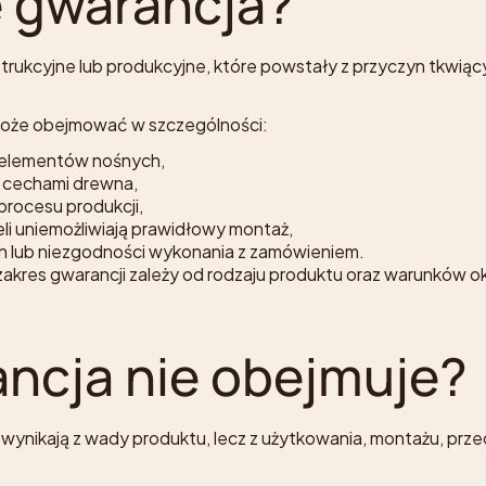
e gwarancja?
ukcyjne lub produkcyjne, które powstały z przyczyn tkwiącyc
może obejmować w szczególności:
b elementów nośnych,
i cechami drewna,
rocesu produkcji,
i uniemożliwiają prawidłowy montaż,
h lub niezgodności wykonania z zamówieniem.
zakres gwarancji zależy od rodzaju produktu oraz warunków o
ancja nie obejmuje?
e wynikają z wady produktu, lecz z użytkowania, montażu, p