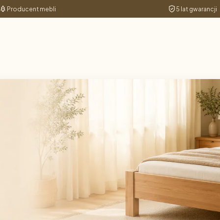
Producent mebli
5 lat gwarancji