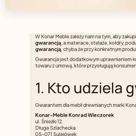
W Konar Meble zależy nam na tym, aby zakupi
gwarancją
, a materace, stelaże, kołdry, p
gwarancją
, chyba że przy konkretnym prod
Gwarancja jest dodatkowym uprawnieniem kup
towaru z umową, które przysługują konsume
1. Kto udziela 
Gwarantem dla mebli drewnianych marki Kona
Konar-Meble Konrad Wieczorek
ul. Śnieżki 12
Długa Szlachecka
05-071 Sulejówek