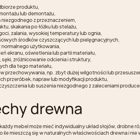
biorze produktu,
montażu lub demontażu,
 niezgodnego z przeznaczeniem,
tu, skakania po łóżku lub stelażu,
ci, zalania, wysokiej temperatury lub ognia,
iwych środków czyszczących lub pielęgnacyjnych,
z normalnego użytkowania,
ń ekranu, oświetlenia lub partii materiału,
 sęki, zróżnicowanie odcienia i struktury,
ych dla tego materiału,
w przechowywania, np. zbyt dużej wilgotności lub przesusze
 przeróbek, napraw lub modyfikacji produktu,
 czyszczenia lub suszenia niezgodnego z zaleceniami produce
cechy drewna
każdy mebel może mieć indywidualny układ słojów, drobne róż
 o ile mieszczą się w naturalnych właściwościach drewna i n