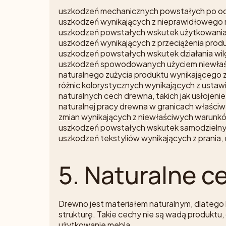
uszkodzeń mechanicznych powstałych po od
uszkodzeń wynikających z nieprawidłowego 
uszkodzeń powstałych wskutek użytkowania
uszkodzeń wynikających z przeciążenia produk
uszkodzeń powstałych wskutek działania wilgo
uszkodzeń spowodowanych użyciem niewłaśc
naturalnego zużycia produktu wynikającego 
różnic kolorystycznych wynikających z ustawie
naturalnych cech drewna, takich jak usłojenie,
naturalnej pracy drewna w granicach właściw
zmian wynikających z niewłaściwych warunkó
uszkodzeń powstałych wskutek samodzielnych
uszkodzeń tekstyliów wynikających z prania,
5. Naturalne 
Drewno jest materiałem naturalnym, dlatego 
strukturę. Takie cechy nie są wadą produktu,
użytkowanie mebla.