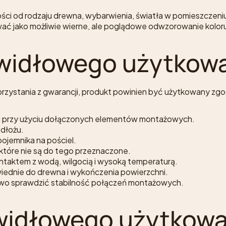
ości od rodzaju drewna, wybarwienia, światła w pomieszczen
wać jako możliwie wierne, ale poglądowe odwzorowanie kolor
awidłowego użytkowa
rzystania z gwarancji, produkt powinien być użytkowany zgod
 i przy użyciu dołączonych elementów montażowych.
dłożu.
pojemnika na pościel.
 które nie są do tego przeznaczone.
ntaktem z wodą, wilgocią i wysoką temperaturą.
wiednie do drewna i wykończenia powierzchni.
wo sprawdzić stabilność połączeń montażowych.
awidłowego użytkowa