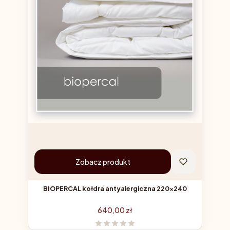
Zobacz produkt
BIOPERCAL kołdra antyalergiczna 220x240
Cena
640,00 zł