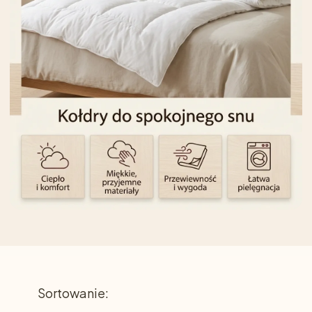
Lista produktów
Sortowanie: