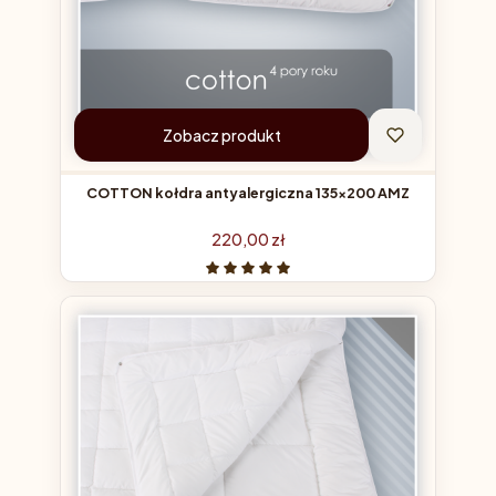
Zobacz produkt
COTTON kołdra antyalergiczna 135x200 AMZ
Cena
220,00 zł