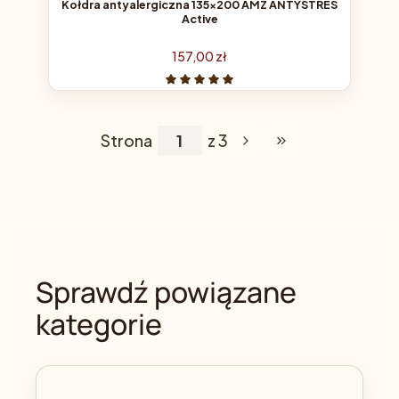
Kołdra antyalergiczna 135x200 AMZ ANTYSTRES
Active
Cena
157,00 zł
Strona
z 3
Przejdź do ostatniej
Sprawdź powiązane
kategorie