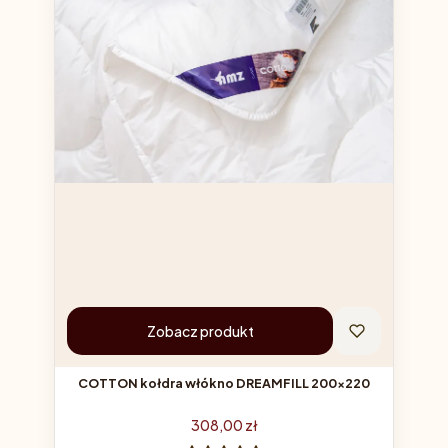
Zobacz produkt
COTTON kołdra włókno DREAMFILL 200x220
Cena
308,00 zł