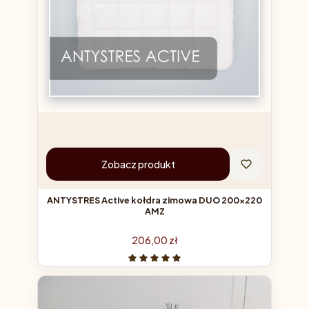
Zobacz produkt
ANTYSTRES Active kołdra zimowa DUO 200x220
AMZ
Cena
206,00 zł