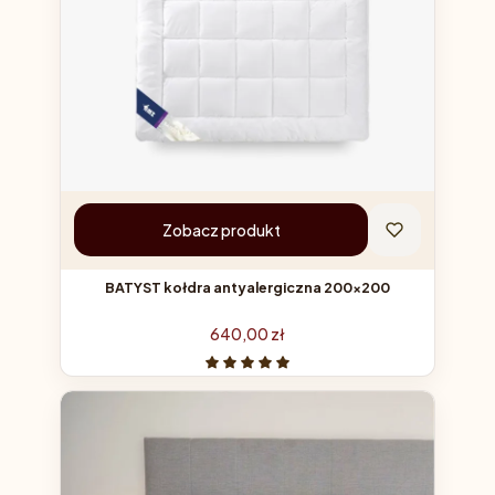
Zobacz produkt
BATYST kołdra antyalergiczna 200x200
Cena
640,00 zł