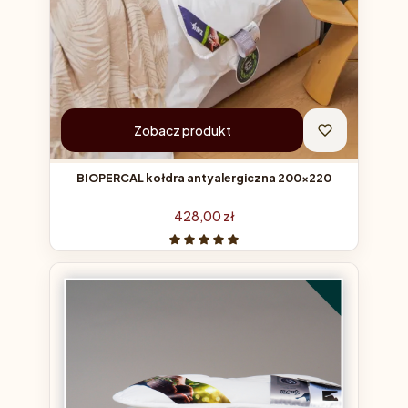
Zobacz produkt
BIOPERCAL kołdra antyalergiczna 200x220
Cena
428,00 zł