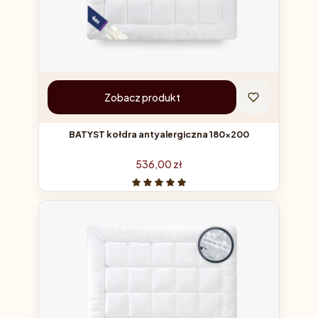
Zobacz produkt
BATYST kołdra antyalergiczna 180x200
Cena
536,00 zł