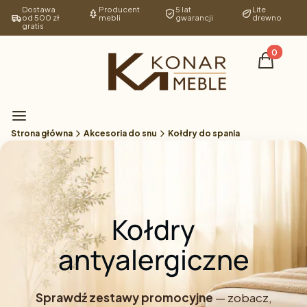
Dostawa
Producent
5 lat
Lite
od 500 zł
mebli
gwarancji
drewno
gratis
Produkty 
Koszyk
Menu
Strona główna
Akcesoria do snu
Kołdry do spania
Kołdry
antyalergiczne
Sprawdź zestawy promocyjne
— zobacz,