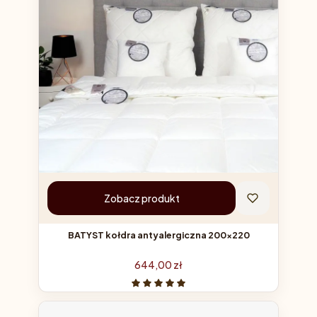
Zobacz produkt
BATYST kołdra antyalergiczna 200x220
Cena
644,00 zł