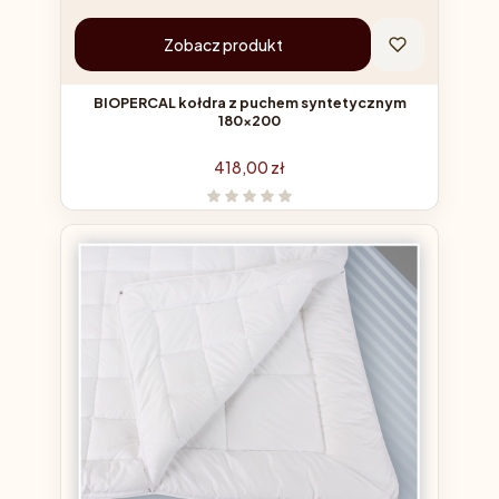
Zobacz produkt
BIOPERCAL kołdra z puchem syntetycznym
180x200
Cena
418,00 zł