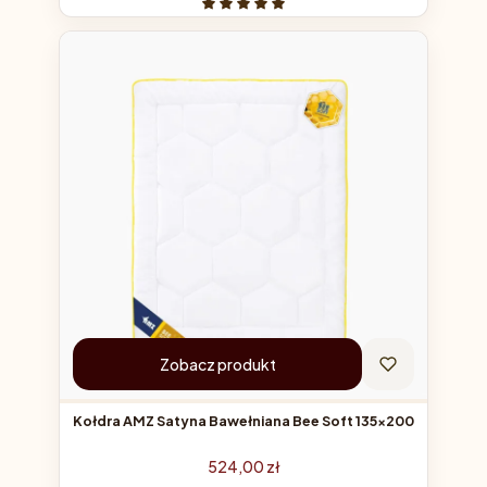
Zobacz produkt
Kołdra AMZ Satyna Bawełniana Bee Soft 135x200
Cena
524,00 zł