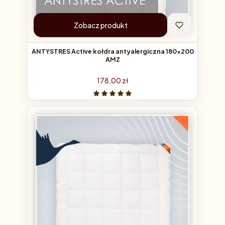
Zobacz produkt
ANTYSTRES Active kołdra antyalergiczna 180x200
AMZ
Cena
178,00 zł