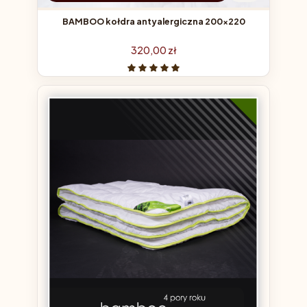
BAMBOO kołdra antyalergiczna 200x220
Cena
320,00 zł