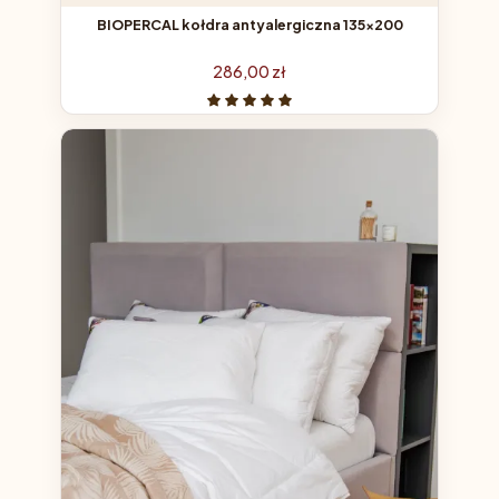
BIOPERCAL kołdra antyalergiczna 135x200
Cena
286,00 zł