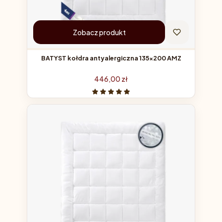
Zobacz produkt
BATYST kołdra antyalergiczna 135x200 AMZ
Cena
446,00 zł