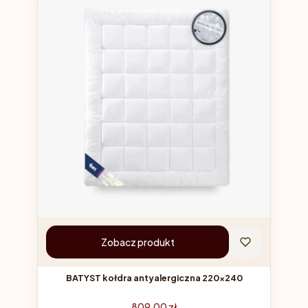
Zobacz produkt
BATYST kołdra antyalergiczna 220x240
Cena
809,00 zł