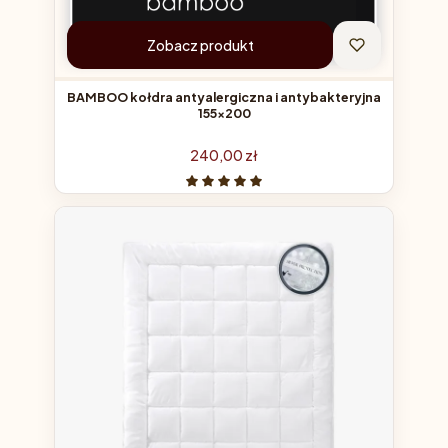
Zobacz produkt
BAMBOO kołdra antyalergiczna i antybakteryjna
155x200
Cena
240,00 zł