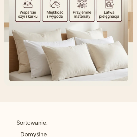
Lista produktów
Sortowanie:
Domyślne