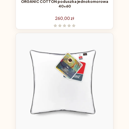
ORGANIC COTTON poduszka jednokomorowa
40x60
Cena
260,00 zł