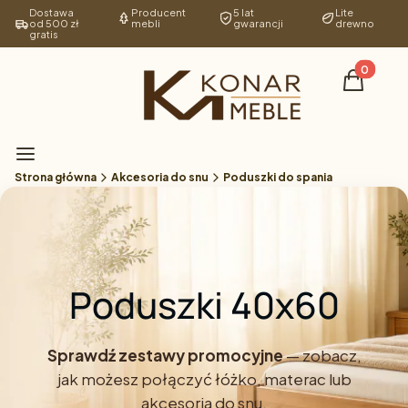
Dostawa
Producent
5 lat
Lite
od 500 zł
mebli
gwarancji
drewno
gratis
Produkty 
Koszyk
Menu
Strona główna
Akcesoria do snu
Poduszki do spania
Poduszki 40x60
Sprawdź zestawy promocyjne
— zobacz,
jak możesz połączyć łóżko, materac lub
akcesoria do snu.