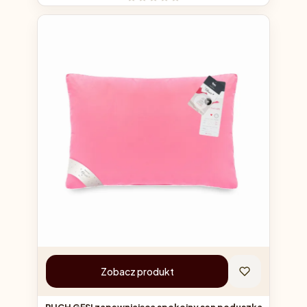
Zobacz produkt
PUCH GĘSI zapewniająca spokojny sen poduszka