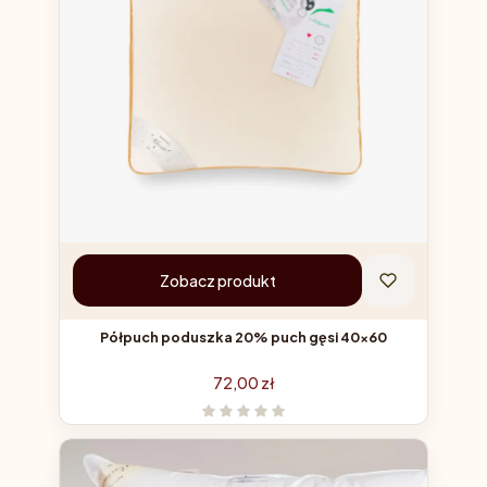
Zobacz produkt
Półpuch poduszka 20% puch gęsi 40x60
Cena
72,00 zł