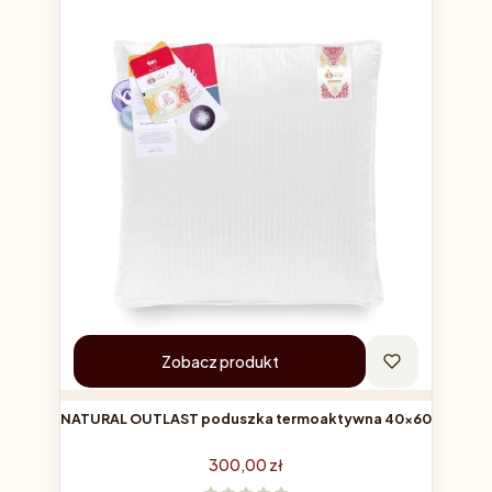
Zobacz produkt
NATURAL OUTLAST poduszka termoaktywna 40x60
Cena
300,00 zł