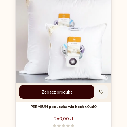
Zobacz produkt
PREMIUM poduszka wielkość 40x60
Cena
260,00 zł