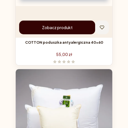
Zobacz produkt
COTTON poduszka antyalergiczna 40x60
Cena
55,00 zł