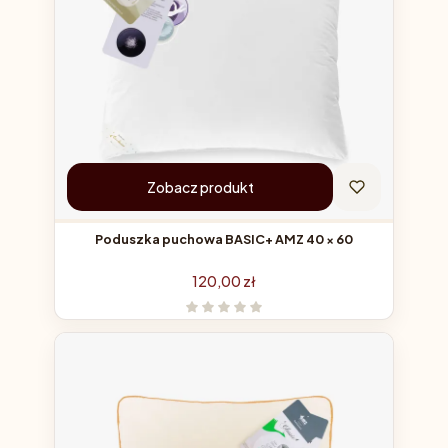
Zobacz produkt
Poduszka puchowa BASIC+ AMZ 40 × 60
Cena
120,00 zł