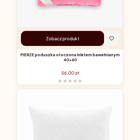
Zobacz produkt
PIERZE poduszka otoczona inletem bawełnianym
40x60
Cena
56,00 zł