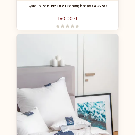
Quallo Poduszka z tkaniną batyst 40x60
Cena
160,00 zł