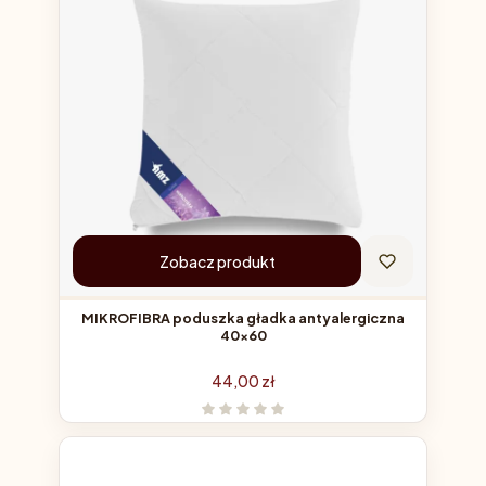
Zobacz produkt
MIKROFIBRA poduszka gładka antyalergiczna
40x60
Cena
44,00 zł