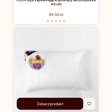
40x60
Cena
89,00 zł
Zobacz produkt