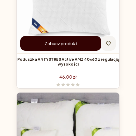
Zobacz produkt
Poduszka ANTYSTRES Active AMZ 40x60 z regulacją
wysokości
Cena
46,00 zł