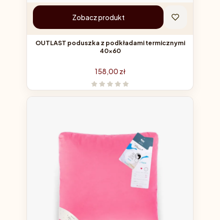
Zobacz produkt
OUTLAST poduszka z podkładami termicznymi
40x60
Cena
158,00 zł