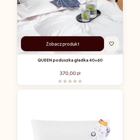
Zobacz produkt
QUEEN poduszka gładka 40x60
Cena
370,00 zł