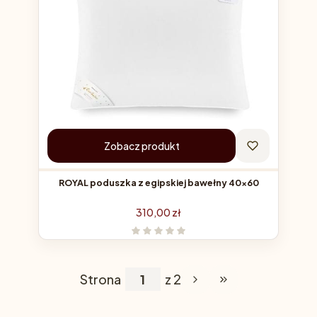
Zobacz produkt
ROYAL poduszka z egipskiej bawełny 40x60
Cena
310,00 zł
Strona
z 2
Przejdź do ostatniej