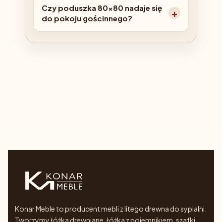
Czy poduszka 80x80 nadaje się
do pokoju gościnnego?
Konar Meble to producent mebli z litego drewna do sypialni.
Tworzymy łóżka drewniane, łóżka z pojemnikiem, szafki