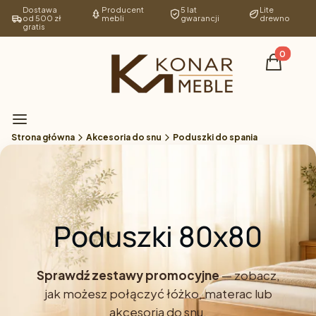
Dostawa
Producent
5 lat
Lite
od 500 zł
mebli
gwarancji
drewno
gratis
Produkty 
Koszyk
Menu
Strona główna
Akcesoria do snu
Poduszki do spania
Poduszki 80x80
Sprawdź zestawy promocyjne
— zobacz,
jak możesz połączyć łóżko, materac lub
akcesoria do snu.