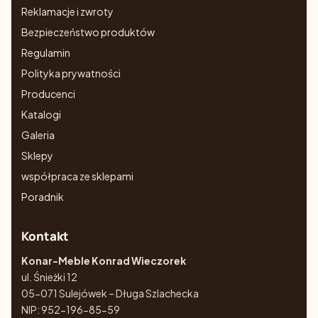
Reklamacje i zwroty
Bezpieczeństwo produktów
Regulamin
Polityka prywatności
Producenci
Katalogi
Galeria
Sklepy
współpraca ze sklepami
Poradnik
Kontakt
Konar-Meble Konrad Wieczorek
ul. Śnieżki 12
05-071 Sulejówek – Długa Szlachecka
NIP: 952-196-85-59