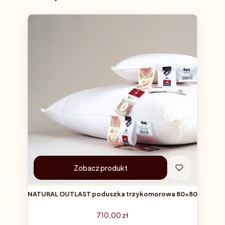
Zobacz produkt
NATURAL OUTLAST poduszka trzykomorowa 80x80
Cena
710,00 zł