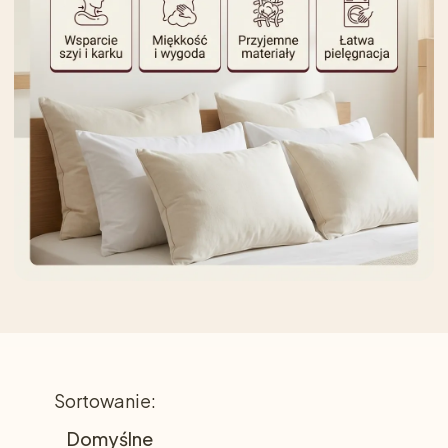
Lista produktów
Sortowanie:
Domyślne